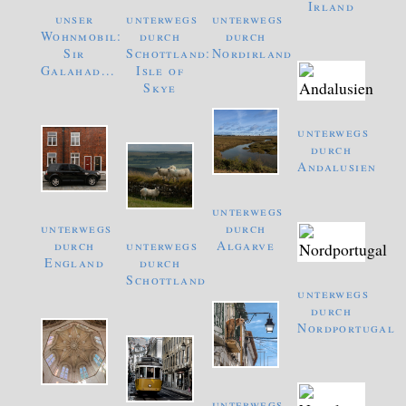
Irland
unser
unterwegs
unterwegs
Wohnmobil:
durch
durch
Sir
Schottland:
Nordirland
Galahad...
Isle of
Skye
unterwegs
durch
Andalusien
unterwegs
unterwegs
durch
durch
unterwegs
Algarve
England
durch
Schottland
unterwegs
durch
Nordportugal
unterwegs