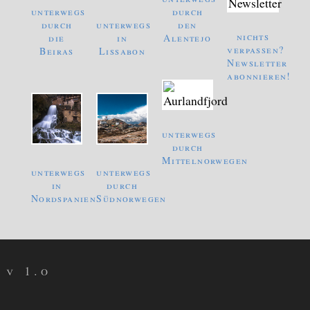
unterwegs
durch
durch
unterwegs
den
nichts
die
in
Alentejo
verpassen?
Beiras
Lissabon
Newsletter
abonnieren!
unterwegs
durch
Mittelnorwegen
unterwegs
unterwegs
in
durch
Nordspanien
Südnorwegen
v 1.o