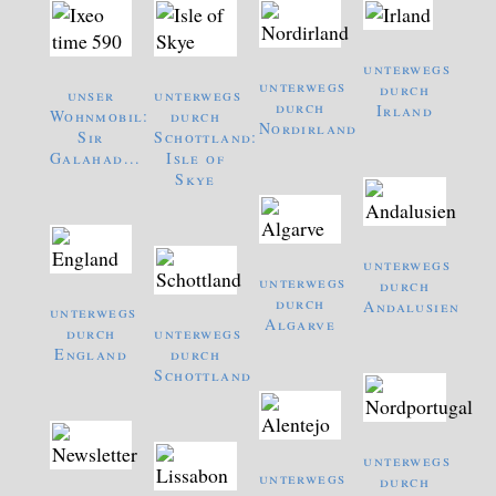
unterwegs
unterwegs
durch
unser
unterwegs
durch
Irland
Wohnmobil:
durch
Nordirland
Sir
Schottland:
Galahad...
Isle of
Skye
unterwegs
unterwegs
durch
durch
Andalusien
unterwegs
Algarve
durch
unterwegs
England
durch
Schottland
unterwegs
unterwegs
durch