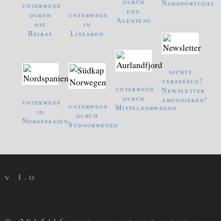
durch
Nordportugal
unterwegs
den
durch
unterwegs
Alentejo
die
in
Beiras
Lissabon
nichts
verpassen?
unterwegs
Newsletter
durch
abonnieren!
unterwegs
unterwegs
Mittelnorwegen
in
durch
Nordspanien
Südnorwegen
v 1.o