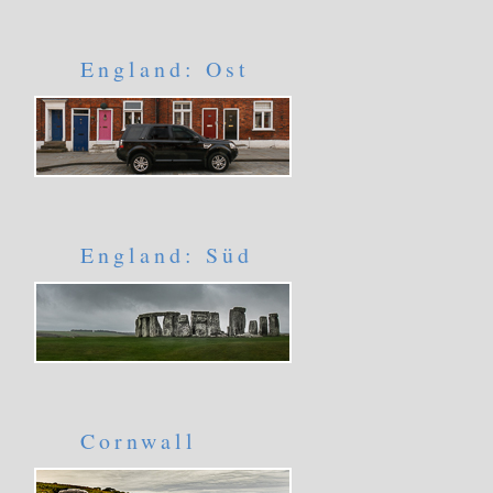
England: Ost
England: Süd
Cornwall