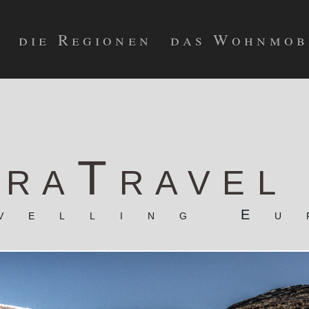
die Regionen
das Wohnmob
raTravel
velling Eu