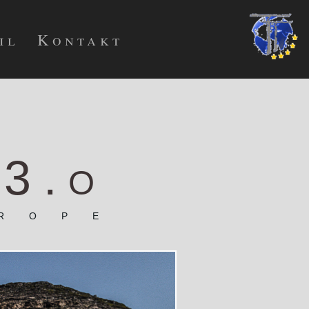
il
Kontakt
 3.o
rope