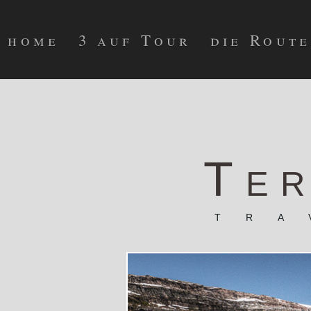
home
3 auf Tour
die Route
Ter
tra