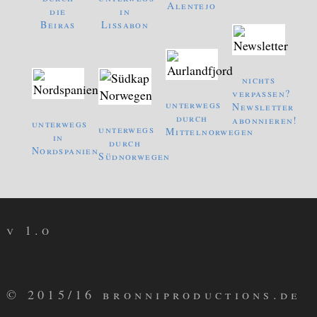
Alentejo
die
in
Beiras
Lissabon
nichts
verpassen?
unterwegs
Newsletter
durch
abonnieren!
unterwegs
unterwegs
Mittelnorwegen
in
durch
Nordspanien
Südnorwegen
v 1.o
© 2015/16 bronniproductions.de