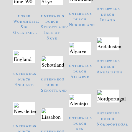
unterwegs
unterwegs
durch
unser
unterwegs
durch
Irland
Wohnmobil:
durch
Nordirland
Sir
Schottland:
Galahad...
Isle of
Skye
unterwegs
unterwegs
durch
durch
Andalusien
unterwegs
Algarve
durch
unterwegs
England
durch
Schottland
unterwegs
unterwegs
durch
durch
Nordportugal
unterwegs
den
durch
unterwegs